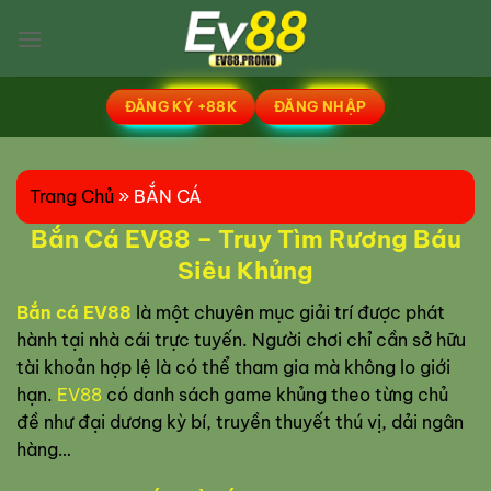
Bỏ
qua
nội
dung
ĐĂNG KÝ +88K
ĐĂNG NHẬP
Trang Chủ
»
BẮN CÁ
Bắn Cá EV88 – Truy Tìm Rương Báu
Siêu Khủng
Bắn cá EV88
là một chuyên mục giải trí được phát
hành tại nhà cái trực tuyến. Người chơi chỉ cần sở hữu
tài khoản hợp lệ là có thể tham gia mà không lo giới
hạn.
EV88
có danh sách game khủng theo từng chủ
đề như đại dương kỳ bí, truyền thuyết thú vị, dải ngân
hàng…