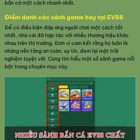
bắn cá một cách nhanh nhất.
Điểm danh các sảnh game hay tại EV88
Để có điều kiện đáp ứng người chơi một cách tốt
nhất, nhà cái đã hợp tác với nhiều thương hiệu khác
nhau trên thị trường. Đơn vị cam kết rằng họ luôn là
những nền tảng an toàn, uy tín, đem lại một trải
nghiệm tuyệt vời. Cùng tìm hiểu một số sảnh game nổi
bật trong chuyên mục này.