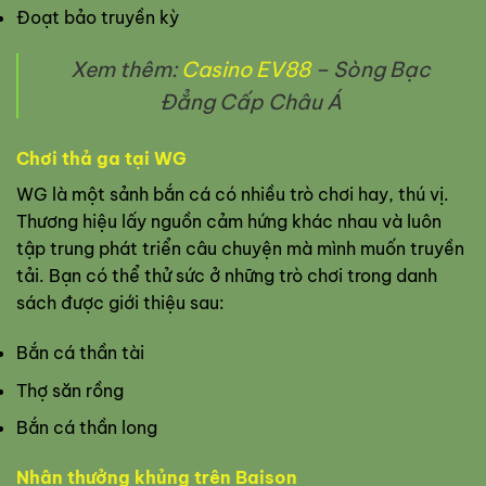
Đoạt bảo truyền kỳ
Xem thêm:
Casino EV88
– Sòng Bạc
Đẳng Cấp Châu Á
Chơi thả ga tại WG
WG là một sảnh bắn cá có nhiều trò chơi hay, thú vị.
Thương hiệu lấy nguồn cảm hứng khác nhau và luôn
tập trung phát triển câu chuyện mà mình muốn truyền
tải. Bạn có thể thử sức ở những trò chơi trong danh
sách được giới thiệu sau:
Bắn cá thần tài
Thợ săn rồng
Bắn cá thần long
Nhận thưởng khủng trên Baison