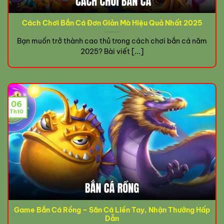
Cách Chơi Bắn Cá Đơn Giản Mà Hiệu Quả Nhất 2025
Bạn muốn trở thành cao thủ trong cách chơi bắn cá năm
2025? Bài viết [...]
06
Th10
Game Bắn Cá Rồng – Săn Cá Liền Tay, Nhận Thưởng Hấp
Dẫn