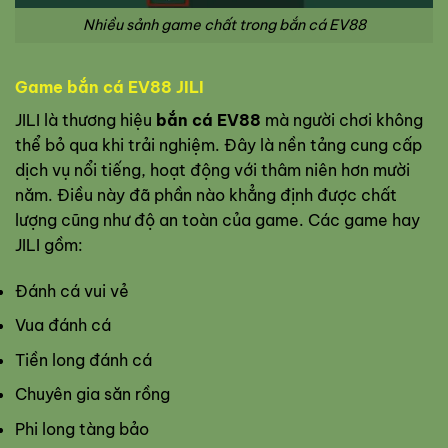
Nhiều sảnh game chất trong bắn cá EV88
Game bắn cá EV88 JILI
JILI là thương hiệu
bắn cá EV88
mà người chơi không
thể bỏ qua khi trải nghiệm. Đây là nền tảng cung cấp
dịch vụ nổi tiếng, hoạt động với thâm niên hơn mười
năm. Điều này đã phần nào khẳng định được chất
lượng cũng như độ an toàn của game. Các game hay
JILI gồm:
Đánh cá vui vẻ
Vua đánh cá
Tiền long đánh cá
Chuyên gia săn rồng
Phi long tàng bảo