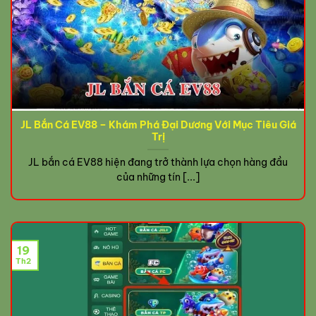
JL Bắn Cá EV88 – Khám Phá Đại Dương Với Mục Tiêu Giá
Trị
JL bắn cá EV88 hiện đang trở thành lựa chọn hàng đầu
của những tín [...]
19
Th2