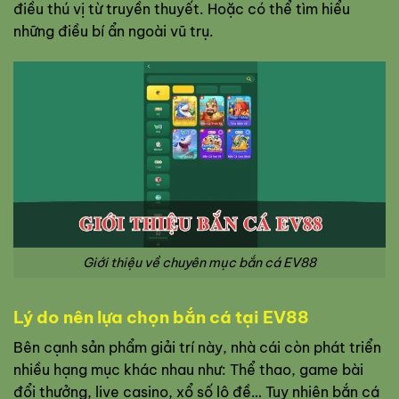
điều thú vị từ truyền thuyết. Hoặc có thể tìm hiểu
những điều bí ẩn ngoài vũ trụ.
Giới thiệu về chuyên mục bắn cá EV88
Lý do nên lựa chọn bắn cá tại EV88
Bên cạnh sản phẩm giải trí này, nhà cái còn phát triển
nhiều hạng mục khác nhau như: Thể thao, game bài
đổi thưởng, live casino, xổ số lô đề… Tuy nhiên bắn cá