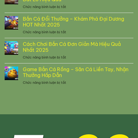
Mơ
Chức năng bình luận bị tắt
ở
Thấy
Lô
Dê
Trượt
Bắn Cá Đổi Thưởng – Khám Phá Đại Dương
Đánh
Là
Con
HOT Nhất 2025
Gì
Gì
Chức năng bình luận bị tắt
ở
–
–
Bắn
Giải
Thông
Cá
Cách Chơi Bắn Cá Đơn Giản Mà Hiệu Quả
Thích
Điệp
Đổi
Chi
Nhất 2025
Vận
Thưởng
Tiết
May
Chức năng bình luận bị tắt
ở
–
Và
Từ
Cách
Khám
Mẹo
EV88
Chơi
Game Bắn Cá Rồng – Săn Cá Liền Tay, Nhận
Phá
Bắt
Bắn
Đại
Thưởng Hấp Dẫn
Lô
Cá
Dương
Hiệu
Chức năng bình luận bị tắt
ở
Đơn
HOT
Quả
Game
Giản
Nhất
Bắn
Mà
2025
Cá
Hiệu
Rồng
Quả
–
Nhất
Săn
2025
Cá
Liền
Tay,
Nhận