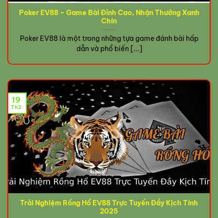
Poker EV88 – Game Bài Đỉnh Cao, Nhận Thưởng Xanh
Chín
Poker EV88 là một trong những tựa game đánh bài hấp
dẫn và phổ biến [...]
19
Th2
Trải Nghiệm Rồng Hổ EV88 Trực Tuyến Đầy Kịch Tính
2025