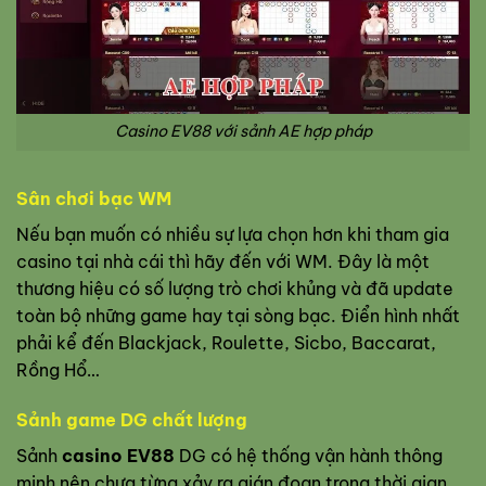
Casino EV88 với sảnh AE hợp pháp
Sân chơi bạc WM
Nếu bạn muốn có nhiều sự lựa chọn hơn khi tham gia
casino tại nhà cái thì hãy đến với WM. Đây là một
thương hiệu có số lượng trò chơi khủng và đã update
toàn bộ những game hay tại sòng bạc. Điển hình nhất
phải kể đến Blackjack, Roulette, Sicbo, Baccarat,
Rồng Hổ…
Sảnh game DG chất lượng
Sảnh
casino EV88
DG có hệ thống vận hành thông
minh nên chưa từng xảy ra gián đoạn trong thời gian