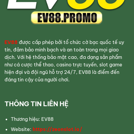
EV88
được cấp phép bởi tổ chức cờ bạc quốc tế uy
tín, đảm bảo minh bạch và an toàn trong mọi giao
dịch. Với hệ thống bảo mật cao, đa dạng sản phẩm
như cá cược thể thao, casino trực tuyến, slot game
hiện đại và đội ngũ hỗ trợ 24/7, EV88 là điểm đến
đáng tin cậy của người chơi.
THÔNG TIN LIÊN HỆ
Thương hiệu: EV88
Website:
https://zeonslot.io/