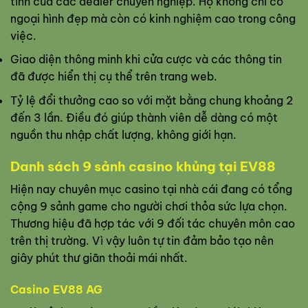
tình của các dealer chuyên nghiệp. Họ không chỉ có
ngoại hình đẹp mà còn có kinh nghiệm cao trong công
việc.
Giao diện thông minh khi cửa cược và các thông tin
đã được hiển thị cụ thể trên trang web.
Tỷ lệ đổi thưởng cao so với mặt bằng chung khoảng 2
đến 3 lần. Điều đó giúp thành viên dễ dàng có một
nguồn thu nhập chất lượng, không giới hạn.
Danh sách 9 sảnh casino khủng tại EV88
Hiện nay chuyên mục casino tại nhà cái đang có tổng
cộng 9 sảnh game cho người chơi thỏa sức lựa chọn.
Thương hiệu đã hợp tác với 9 đối tác chuyên môn cao
trên thị trường. Vì vậy luôn tự tin đảm bảo tạo nên
giây phút thư giãn thoải mái nhất.
Casino EV88 AG