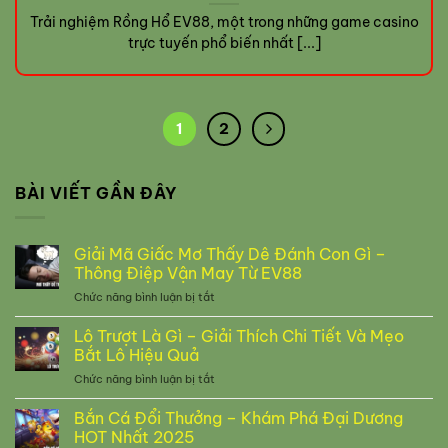
Trải nghiệm Rồng Hổ EV88, một trong những game casino
trực tuyến phổ biến nhất [...]
1
2
BÀI VIẾT GẦN ĐÂY
Giải Mã Giấc Mơ Thấy Dê Đánh Con Gì –
Thông Điệp Vận May Từ EV88
Chức năng bình luận bị tắt
ở
Giải
Mã
Lô Trượt Là Gì – Giải Thích Chi Tiết Và Mẹo
Giấc
Bắt Lô Hiệu Quả
Mơ
Chức năng bình luận bị tắt
ở
Thấy
Lô
Dê
Trượt
Bắn Cá Đổi Thưởng – Khám Phá Đại Dương
Đánh
Là
Con
HOT Nhất 2025
Gì