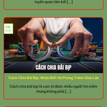
tuyến quan tâm bởi [...]
06
Th10
Cách Chia Bài Bịp: Nhận Biết Và Phòng Tránh Gian Lận
Cách chia bài bịp là cụm từ được nhiều người tìm kiếm
nhưng không phải [...]