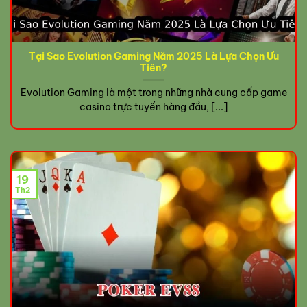
Tại Sao Evolution Gaming Năm 2025 Là Lựa Chọn Ưu
Tiên?
Evolution Gaming là một trong những nhà cung cấp game
casino trực tuyến hàng đầu, [...]
19
Th2