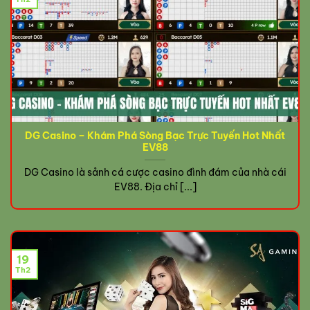
DG Casino – Khám Phá Sòng Bạc Trực Tuyến Hot Nhất
EV88
DG Casino là sảnh cá cược casino đình đám của nhà cái
EV88. Địa chỉ [...]
19
Th2