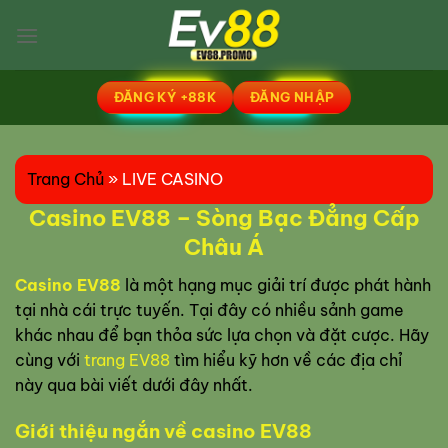
Bỏ
qua
nội
dung
ĐĂNG KÝ +88K
ĐĂNG NHẬP
Trang Chủ
»
LIVE CASINO
Casino EV88 – Sòng Bạc Đẳng Cấp
Châu Á
Casino EV88
là một hạng mục giải trí được phát hành
tại nhà cái trực tuyến. Tại đây có nhiều sảnh game
khác nhau để bạn thỏa sức lựa chọn và đặt cược. Hãy
cùng với
trang EV88
tìm hiểu kỹ hơn về các địa chỉ
này qua bài viết dưới đây nhất.
Giới thiệu ngắn về casino EV88